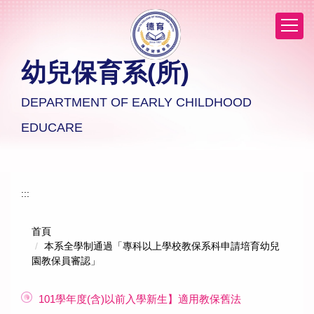
跳
到
主
要
幼兒保育系(所)
內
容
區
DEPARTMENT OF EARLY CHILDHOOD
EDUCARE
:::
首頁
本系全學制通過「專科以上學校教保系科申請培育幼兒
園教保員審認」
101學年度(含)以前入學新生】適用教保舊法