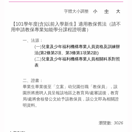
字體大小調整
小
中
大
【101學年度(含)以前入學新生】適用教保舊法（請不
用申請教保專業知能學分課程證明書）
一、法源：
(一)
兒童及少年福利機構專業人員資格及訓練辦
法(第2條第2項、第3條第1項第2款)
(二)
兒童及少年福利機構專業人員相關科系對照
表
二、證書：
畢業生畢業後至「立案」幼兒園任職「教保員」，該
園所將應聘人員呈報該地區之教育局/處審認後，教育
局/處將會核發公文給予該教保員，該公文即為相關證
明資料。
瀏覽數:
3026