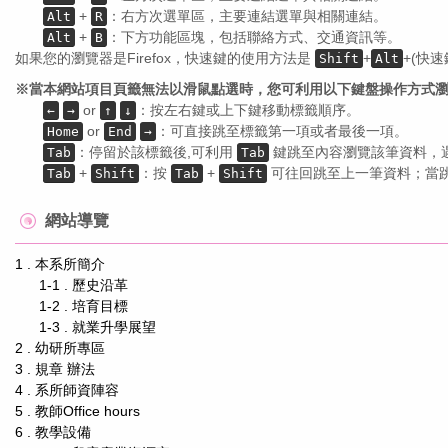
+
：右方次選單區，主要連結選單與相關連結。
Alt
R
+
：下方功能區塊，包括聯絡方式、交通資訊等。
Alt
B
如果您的瀏覽器是Firefox，快速鍵的使用方法是
+
+(快
Shift
Alt
※當本網站項目頁籤無法以滑鼠點選時，您可利用以下鍵盤操作方式
or
：按左右鍵或上下鍵移動標籤順序。
←
→
↑
↓
or
：可直接跳至標籤第一項或者最後一項。
Home
End
→
：停留於該標籤後,可利用
鍵跳至內容瀏覽該筆資料，遇
Tab
Tab
+
：按
+
可往回跳至上一筆資料；當
Tab
Shift
Tab
Shift
網站導覽
1 . 本系所簡介
1-1 . 歷史沿革
1-2 . 培育目標
1-3 . 就業升學展望
2 . 幼研所專區
3 . 規章 辦法
4 . 系所師資陣容
5 . 教師Office hours
6 . 教學設備