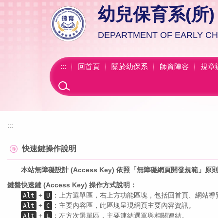
跳
幼兒保育系(所)
到
主
DEPARTMENT OF EARLY C
要
內
容
:::
回首頁
關於幼保系
師資陣容
規章
區
:::
快速鍵操作說明
本站無障礙設計 (Access Key) 依照「無障礙網頁開發規範」原則設計，遵
鍵盤快速鍵 (Access Key) 操作方式說明：
+
：上方選單區，右上方功能區塊，包括回首頁、網站導
Alt
U
+
：主要內容區，此區塊呈現網頁主要內容資訊。
Alt
C
+
：左方次選單區，主要連結選單與相關連結。
Alt
L