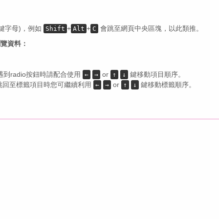
速鍵字母)，例如
+
+
會跳至網頁中央區塊，以此類推。
Shift
Alt
C
瀏覽資料：
到radio按鈕時請配合使用
or
鍵移動項目順序。
←
→
↑
↓
跳回至標籤項目時您可繼續利用
or
鍵移動標籤順序。
←
→
↑
↓