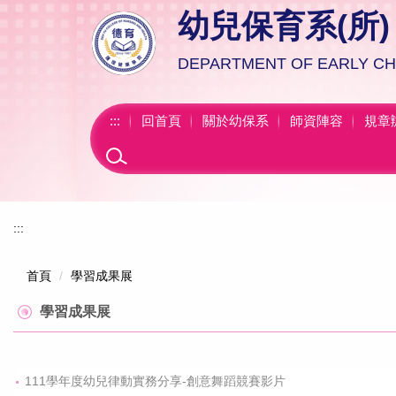
跳
幼兒保育系(所)
到
主
DEPARTMENT OF EARLY C
要
內
容
:::
回首頁
關於幼保系
師資陣容
規章
區
:::
首頁
學習成果展
學習成果展
111學年度幼兒律動實務分享-創意舞蹈競賽影片