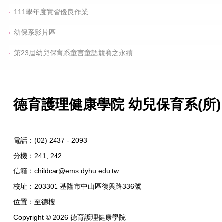
111學年度實習優良作業
幼保系影片區
第23屆幼兒保育系童言童語競賽之永續
:::
德育護理健康學院 幼兒保育系(所)
電話：
(02) 2437 - 2093
分機：241, 242
信箱：
childcar@ems.dyhu.edu.tw
校址：
203301 基隆市中山區復興路336號
位置：
至德樓
Copyright ©
2026
德育護理健康學院