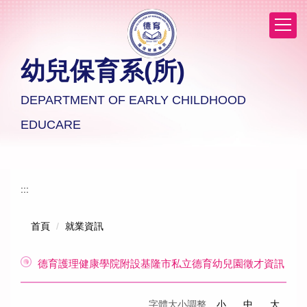
跳
到
主
要
幼兒保育系(所)
內
容
區
DEPARTMENT OF EARLY CHILDHOOD
EDUCARE
:::
首頁
就業資訊
德育護理健康學院附設基隆市私立德育幼兒園徵才資訊
字體大小調整
小
中
大