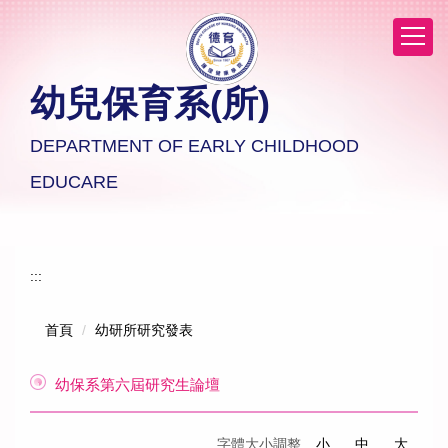
跳
到
主
要
幼兒保育系(所)
內
容
區
DEPARTMENT OF EARLY CHILDHOOD
EDUCARE
:::
首頁
幼研所研究發表
幼保系第六屆研究生論壇
字體大小調整
小
中
大