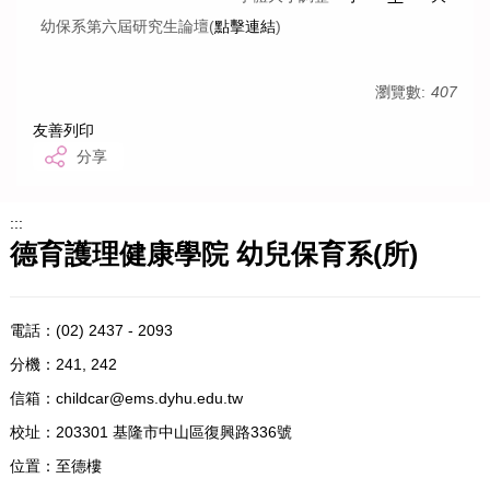
幼保系第六屆研究生論壇(
點擊連結
)
瀏覽數:
407
友善列印
分享
:::
德育護理健康學院 幼兒保育系(所)
電話：
(02) 2437 - 2093
分機：241, 242
信箱：
childcar@ems.dyhu.edu.tw
校址：
203301 基隆市中山區復興路336號
位置：
至德樓