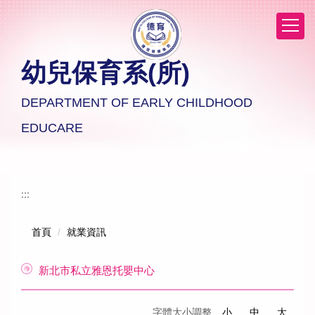
跳
到
主
要
幼兒保育系(所)
內
容
區
DEPARTMENT OF EARLY CHILDHOOD
EDUCARE
:::
首頁
就業資訊
新北市私立雅恩托嬰中心
字體大小調整
小
中
大