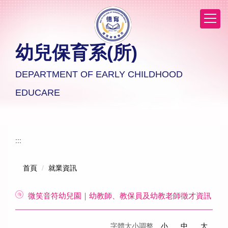
跳
到
主
要
幼兒保育系(所)
內
容
區
DEPARTMENT OF EARLY CHILDHOOD
EDUCARE
:::
首頁
就業資訊
微笑音符幼兒園｜幼教師、教保員及幼教老師徵才資訊
字體大小調整
小
中
大