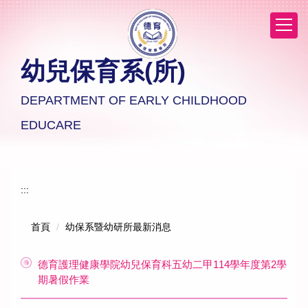
跳
到
主
要
幼兒保育系(所)
內
容
區
DEPARTMENT OF EARLY CHILDHOOD
EDUCARE
:::
首頁
幼保系暨幼研所最新消息
德育護理健康學院幼兒保育科五幼二甲114學年度第2學
期暑假作業