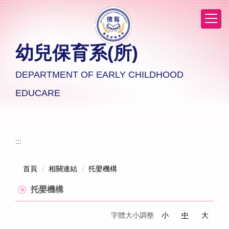
跳
到
主
要
幼兒保育系(所)
內
容
區
DEPARTMENT OF EARLY CHILDHOOD
EDUCARE
:::
首頁
相關連結
托嬰機構
托嬰機構
字體大小調整
小
中
大