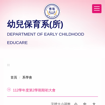
跳
到
主
要
幼兒保育系(所)
內
容
區
DEPARTMENT OF EARLY CHILDHOOD
EDUCARE
:::
首頁
系學會
112學年度第2學期期初大會
字體大小調整
小
中
大